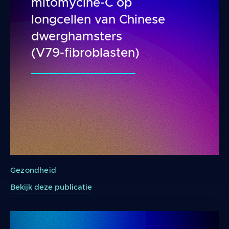
mitomycine-C op
longcellen van Chinese
dwerghamsters
(V79-fibroblasten)
Effecten van de blootstelling aan een LTE-rad
Gezondheid
Bekijk deze publicatie