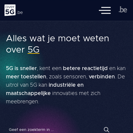
Over 5G
Mobiele naviga
over5G.be is een initiatief van de Federale Overheid, de Vlaamse,
Alles wat je moet weten
Waalse en Brusselse overheden, de FOD Volksgezondheid en het
BIPT, met de samenwerking van Sciensano.
over
5G
Navigation
Literatuuroverzicht
principale
5G is sneller
, kent een
betere reactietijd
en kan
Thema's
meer toestellen
, zoals sensoren,
verbinden
. De
uitrol van 5G kan
industriële en
Kennis
maatschappelijke
innovaties met zich
FAQ
meebrengen.
Geef 
Zoeken
Geef een 
Zoeken
FR
NL
DE