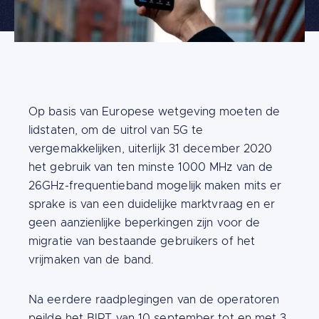
Introduction
Op basis van Europese wetgeving moeten de
lidstaten, om de uitrol van 5G te
vergemakkelijken, uiterlijk 31 december 2020
het gebruik van ten minste 1000 MHz van de
26GHz-frequentieband mogelijk maken mits er
sprake is van een duidelijke marktvraag en er
geen aanzienlijke beperkingen zijn voor de
migratie van bestaande gebruikers of het
vrijmaken van de band.
Building
Content
Na eerdere raadplegingen van de operatoren
blocks
peilde het BIPT van 10 september tot en met 3