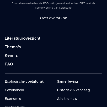
Brusselse overheden, de FOD Volksgezondheid en het BIPT, met de
samenwerking van Sciensano
Over over5G.be
Navigation
Literatuuroverzicht
principale
Thema's
Kennis
FAQ
Ecologische voetafdruk
Samenleving
Gezondheid
Historiek & vandaag
Economie
Alle thema's