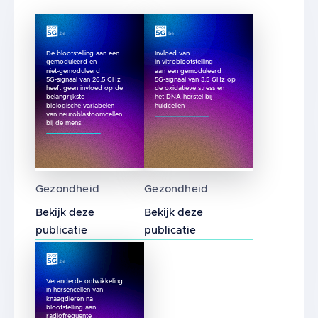
De blootstelling aan een
Invloed van
gemoduleerd en
in-vitroblootstelling
niet-gemoduleerd
aan een gemoduleerd
5G-signaal van 26,5 GHz
5G-signaal van 3,5 GHz op
heeft geen invloed op de
de oxidatieve stress en
belangrijkste
het DNA-herstel bij
biologische variabelen
huidcellen
van neuroblastoomcellen
bij de mens.
De blootstelling aan een gemoduleerd en ni
Invloed van in-vitroblootst
Gezondheid
Gezondheid
Bekijk deze
Bekijk deze
publicatie
publicatie
Veranderde ontwikkeling
in hersencellen van
knaagdieren na
blootstelling aan
radiofrequente