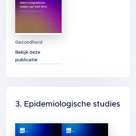
elektromagnetische
velden van 900 MHz
Veranderde ontwikkeling in hersencellen va
Gezondheid
Bekijk deze
publicatie
Title
3. Epidemiologische studies