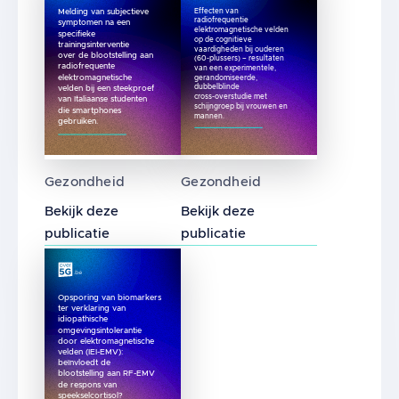
Melding van subjectieve
Effecten van
radiofrequentie
symptomen na een
elektromagnetische velden
specifieke
op de cognitieve
trainingsinterventie
vaardigheden bij ouderen
over de blootstelling aan
(60-plussers) – resultaten
radiofrequente
van een experimentele,
elektromagnetische
gerandomiseerde,
velden bij een steekproef
dubbelblinde
cross-overstudie met
van Italiaanse studenten
schijngroep bij vrouwen en
die smartphones
mannen.
gebruiken.
Melding van subjectieve symptomen na een sp
Effecten van radiofrequent
Gezondheid
Gezondheid
Bekijk deze
Bekijk deze
publicatie
publicatie
Opsporing van biomarkers
ter verklaring van
idiopathische
omgevingsintolerantie
door elektromagnetische
velden (IEI-EMV):
beïnvloedt de
blootstelling aan RF-EMV
de respons van
speekselcortisol?