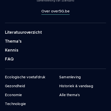
samenwerking van Sciensano
Over over5G.be
Navigation
Literatuuroverzicht
principale
Thema's
Kennis
FAQ
Ecologische voetafdruk
Samenleving
Gezondheid
Historiek & vandaag
Economie
Alle thema's
Technologie