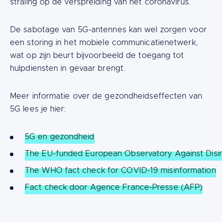
straling op de verspreiding van het coronavirus.
De sabotage van 5G-antennes kan wel zorgen voor
een storing in het mobiele communicatienetwerk,
wat op zijn beurt bijvoorbeeld de toegang tot
hulpdiensten in gevaar brengt.
Meer informatie over de gezondheidseffecten van
5G lees je hier:
5G en gezondheid
The EU-funded European Observatory Against Disi
The WHO fact check for COVID-19 misinformation
Fact check door Agence France-Presse (AFP)