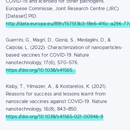
COVID-19 and licensed for other pathogens.
Europese Commissie, Joint Research Centre (JRC)
[Dataset] PID:
http://data.europa.eu/89h/1575f3b3-f8e6-4f6c-a296-7
Guerrini, G., Magrì, D., Gioria, S., Medaglini, D., &
Calzolai, L. (2022). Characterization of nanoparticles-
based vaccines for COVID-19. Nature
nanotechnology, 17(6), 570–576.
https://doi.org/10.1038/s41565...
Kisby, T., Yilmazer, A., & Kostarelos, K. (2021).
Reasons for success and lessons learnt from
nanoscale vaccines against COVID-19. Nature
nanotechnology, 16(8), 843–850.
https://doi.org/10.1038/s41565-021-00946-9