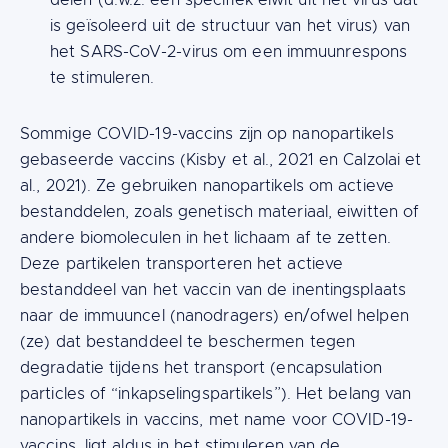
delen (d.w.z. een specifiek eiwit uit het virus dat
is geïsoleerd uit de structuur van het virus) van
het SARS-CoV-2-virus om een immuunrespons
te stimuleren.
Sommige COVID-19-vaccins zijn op nanopartikels
gebaseerde vaccins (Kisby et al., 2021 en Calzolai et
al., 2021). Ze gebruiken nanopartikels om actieve
bestanddelen, zoals genetisch materiaal, eiwitten of
andere biomoleculen in het lichaam af te zetten.
Deze partikelen transporteren het actieve
bestanddeel van het vaccin van de inentingsplaats
naar de immuuncel (nanodragers) en/ofwel helpen
(ze) dat bestanddeel te beschermen tegen
degradatie tijdens het transport (encapsulation
particles of “inkapselingspartikels”). Het belang van
nanopartikels in vaccins, met name voor COVID-19-
vaccins, ligt aldus in het stimuleren van de