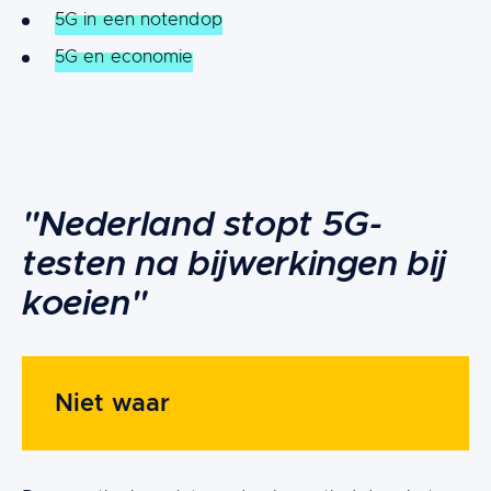
5G in een notendop
5G en economie
Content
"Nederland stopt 5G-
testen na bijwerkingen bij
koeien"
Niet waar