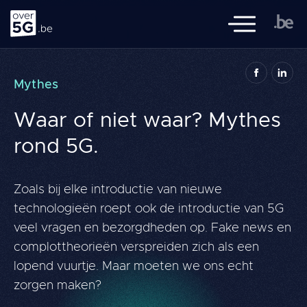
Over 5G
Mobiele naviga
over5G.be is een initiatief van de Federale Overheid, de Vlaamse,
Mythes
Waalse en Brusselse overheden, de FOD Volksgezondheid en het
BIPT, met de samenwerking van Sciensano.
Waar of niet waar? Mythes
Navigation
rond 5G.
Literatuuroverzicht
principale
Thema's
Zoals bij elke introductie van nieuwe
Kennis
technologieën roept ook de introductie van 5G
FAQ
veel vragen en bezorgdheden op. Fake news en
complottheorieën verspreiden zich als een
Geef 
lopend vuurtje. Maar moeten we ons echt
Zoeken
zorgen maken?
FR
NL
DE