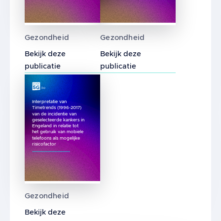
Bewijs voor een verband tussen COVID-19 en
Effecten van radiofrequent
Gezondheid
Gezondheid
Bekijk deze
Bekijk deze
publicatie
publicatie
Interpretatie van
Timetrends (1996-2017)
van de incidentie van
geselecteerde kankers in
Engeland in relatie tot
het gebruik van mobiele
telefoons als mogelijke
risicofactor
Interpretatie van Timetrends (1996-2017) van
Gezondheid
Bekijk deze