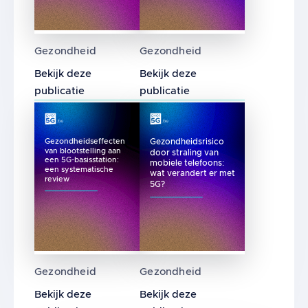
Beroepsmatige blootstelling aan radiofrequ
Kan prenatale en postnatal
Gezondheid
Gezondheid
Bekijk deze
Bekijk deze
publicatie
publicatie
Gezondheidsrisico
Gezondheidseffecten
van blootstelling aan
door straling van
een 5G-basisstation:
mobiele telefoons:
een systematische
wat verandert er met
review
5G?
Gezondheidseffecten van blootstelling aan 
Gezondheidsrisico door str
Gezondheid
Gezondheid
Bekijk deze
Bekijk deze