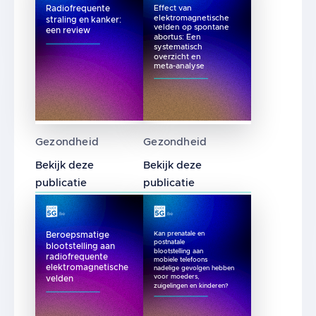
Radiofrequente
Effect van
elektromagnetische
straling en kanker:
velden op spontane
een review
abortus: Een
systematisch
overzicht en
meta-analyse
Radiofrequente straling en kanker: een revi
Effect van elektromagnetis
Gezondheid
Gezondheid
Bekijk deze
Bekijk deze
publicatie
publicatie
Kan prenatale en
Beroepsmatige
postnatale
blootstelling aan
blootstelling aan
radiofrequente
mobiele telefoons
elektromagnetische
nadelige gevolgen hebben
voor moeders,
velden
zuigelingen en kinderen?