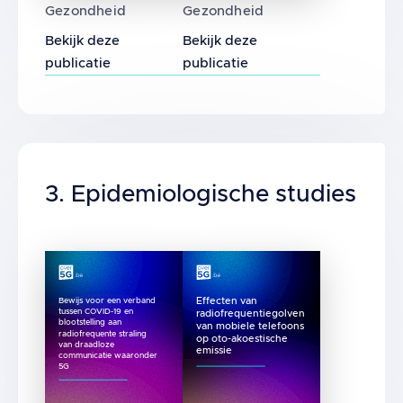
Gezondheid
Gezondheid
Bekijk deze
Bekijk deze
publicatie
publicatie
Title
3. Epidemiologische studies
Bewijs voor een verband
Effecten van
tussen COVID-19 en
radiofrequentiegolven
blootstelling aan
van mobiele telefoons
radiofrequente straling
op oto-akoestische
van draadloze
emissie
communicatie waaronder
5G