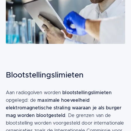
Blootstellingslimieten
Content
blootstellingslimieten
Aan radiogolven worden
maximale hoeveelheid
opgelegd: de
elektromagnetische straling waaraan je als burger
mag worden blootgesteld
. De grenzen van de
blootstelling worden voorgesteld door internationale
organisaties zoals de Internationale Commissie voor