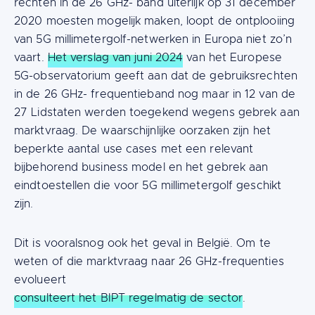
rechten in de 26 GHz- band uiterlijk op 31 december
2020 moesten mogelijk maken, loopt de ontplooiing
van 5G millimetergolf-netwerken in Europa niet zo’n
vaart.
Het verslag van juni 2024
van het Europese
5G-observatorium geeft aan dat de gebruiksrechten
in de 26 GHz- frequentieband nog maar in 12 van de
27 Lidstaten werden toegekend wegens gebrek aan
marktvraag. De waarschijnlijke oorzaken zijn het
beperkte aantal use cases met een relevant
bijbehorend business model en het gebrek aan
eindtoestellen die voor 5G millimetergolf geschikt
zijn.
Dit is vooralsnog ook het geval in België. Om te
weten of die marktvraag naar 26 GHz-frequenties
evolueert
consulteert het BIPT regelmatig de sector
.