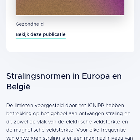
ICNIRP Guidelines For Limiting Exposure To
Gezondheid
Bekijk deze publicatie
Stralingsnormen in Europa en
België
Content
De limieten voorgesteld door het ICNIRP hebben
betrekking op het geheel aan ontvangen straling en
dit zowel op vlak van de elektrische veldsterkte en
de magnetische veldsterkte. Voor elke frequentie
van ontvangen straling is er een maximaal niveau van