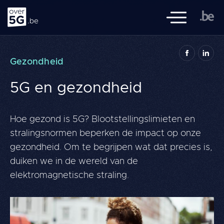
Over 5G
Mobiele naviga
over5G.be is een initiatief van de Federale Overheid, de Vlaamse,
Gezondheid
Waalse en Brusselse overheden, de FOD Volksgezondheid en het
BIPT, met de samenwerking van Sciensano.
5G en gezondheid
Navigation
Literatuuroverzicht
principale
Hoe gezond is 5G? Blootstellingslimieten en
Thema's
stralingsnormen beperken de impact op onze
Kennis
gezondheid. Om te begrijpen wat dat precies is,
duiken we in de wereld van de
FAQ
elektromagnetische straling.
Geef 
Zoeken
FR
NL
DE