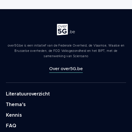
Over 5G
over5G.be is een initiatief van de Federale Overheid, de Vlaamse, Waalse en
Brusselse overheden, de FOD Volksgezondheid en het BIPT, met de
samenwerking van Sciensano
Over over5G.be
Navigation
Literatuuroverzicht
principale
Thema's
Kennis
FAQ