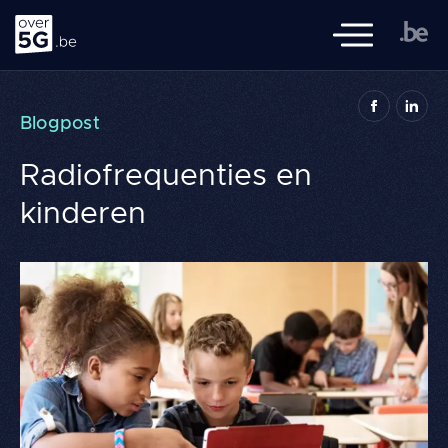
Over 5G
Mobiele naviga
over5G.be is een initiatief van de Federale Overheid, de Vlaamse,
Blogpost
Waalse en Brusselse overheden, de FOD Volksgezondheid en het
BIPT, met de samenwerking van Sciensano.
Radiofrequenties en
Navigation
kinderen
Literatuuroverzicht
principale
Thema's
Kennis
FAQ
Geef 
Zoeken
FR
NL
DE