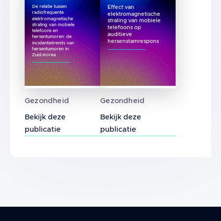
De relatie tussen
Effect van
radiofrequente
elektromagnetische
elektromagnetische
straling van mobiele
straling van mobiele
telefoons op
telefoons en
auditieve
hersentumoren: de
hersenstamrespons
incidentietrends van
hersentumoren in
Zuid-Korea
De relatie tussen radiofrequente elektromag
Effect van elektromagnetis
Gezondheid
Gezondheid
Bekijk deze
Bekijk deze
publicatie
publicatie