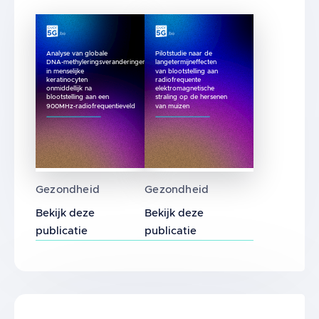
Analyse van globale
Pilotstudie naar de
DNA-methyleringsveranderingen
langetermijneffecten
in menselijke
van blootstelling aan
keratinocyten
radiofrequente
onmiddellijk na
elektromagnetische
blootstelling aan een
straling op de hersenen
900MHz-radiofrequentieveld
van muizen
Analyse van globale DNA-methyleringsverand
Pilotstudie naar de langet
Gezondheid
Gezondheid
Bekijk deze
Bekijk deze
publicatie
publicatie