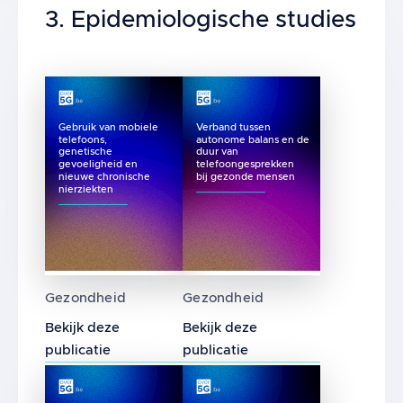
Title
3. Epidemiologische studies
Gebruik van mobiele
Verband tussen
telefoons,
autonome balans en de
genetische
duur van
gevoeligheid en
telefoongesprekken
nieuwe chronische
bij gezonde mensen
nierziekten
Gebruik van mobiele telefoons, genetische 
Verband tussen autonome b
Gezondheid
Gezondheid
Bekijk deze
Bekijk deze
publicatie
publicatie