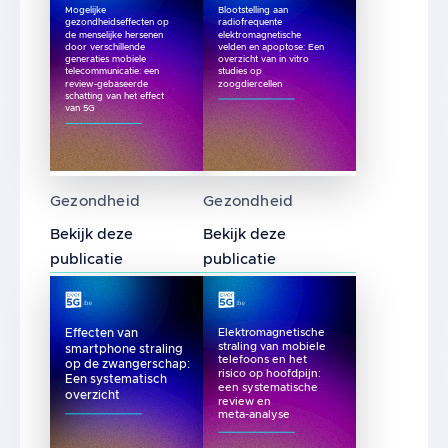
Mogelijke
Blootstelling aan
gezondheidseffecten op
radiofrequente
de menselijke hersenen
elektromagnetische
door verschillende
velden en apoptose: Een
generaties mobiele
overzicht van in vitro
telecommunicatie: een
studies op
review-gebaseerde
zoogdiercellen
schatting van het effect
van 5G
Mogelijke gezondheidseffecten op de mensel
Blootstelling aan radiofre
Gezondheid
Gezondheid
Bekijk deze
Bekijk deze
publicatie
publicatie
Effecten van
Elektromagnetische
straling van mobiele
smartphone straling
telefoons en het
op de zwangerschap:
risico op hoofdpijn:
Een systematisch
een systematische
overzicht
review en
meta-analyse