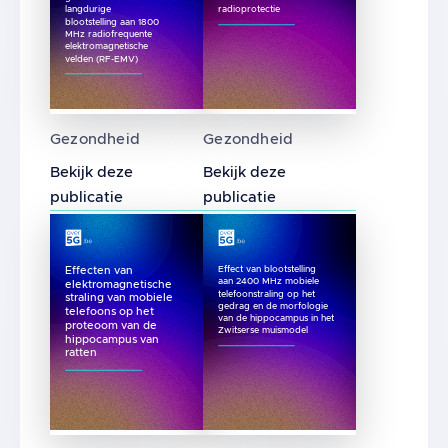
langdurige
radioprotectie
blootstelling aan 1800
MHz radiofrequente
elektromagnetische
velden (RF-EMV)
Moleculair mechanisme van kwaadaardige tr
Gelijktijdig effect van ga
Gezondheid
Gezondheid
Bekijk deze
Bekijk deze
publicatie
publicatie
Effect van blootstelling
Effecten van
aan 2400 MHz mobiele
elektromagnetische
telefoonstraling op het
straling van mobiele
gedrag en de morfologie
telefoons op het
van de hippocampus in het
proteoom van de
Zwitserse muismodel
hippocampus van
ratten
Effecten van elektromagnetische straling v
Effect van blootstelling a