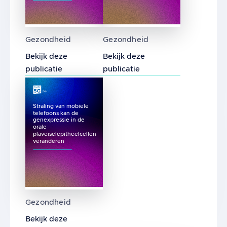
Label-vrije studie van het globale celgedra
Blootstelling aan een 1.8 
Gezondheid
Gezondheid
Bekijk deze
Bekijk deze
publicatie
publicatie
Straling van mobiele
telefoons kan de
genexpressie in de
orale
plaveiselepitheelcellen
veranderen
Straling van mobiele telefoons kan de genex
Gezondheid
Bekijk deze