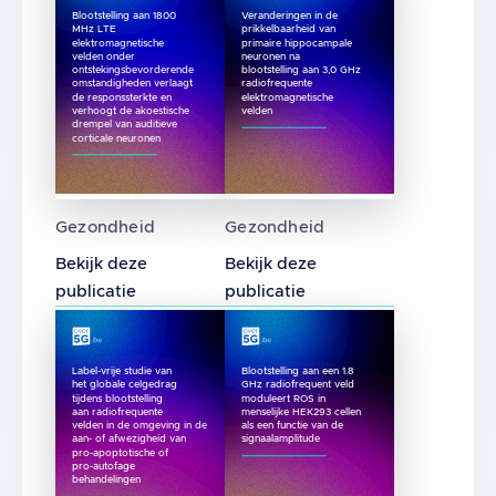
Blootstelling aan 1800
Veranderingen in de
MHz LTE
prikkelbaarheid van
elektromagnetische
primaire hippocampale
velden onder
neuronen na
ontstekingsbevorderende
blootstelling aan 3,0 GHz
omstandigheden verlaagt
radiofrequente
de responssterkte en
elektromagnetische
verhoogt de akoestische
velden
drempel van auditieve
corticale neuronen
Blootstelling aan 1800 MHz LTE elektromag
Veranderingen in de prikke
Gezondheid
Gezondheid
Bekijk deze
Bekijk deze
publicatie
publicatie
Label-vrije studie van
Blootstelling aan een 1.8
het globale celgedrag
GHz radiofrequent veld
tijdens blootstelling
moduleert ROS in
aan radiofrequente
menselijke HEK293 cellen
velden in de omgeving in de
als een functie van de
aan- of afwezigheid van
signaalamplitude
pro-apoptotische of
pro-autofage
behandelingen