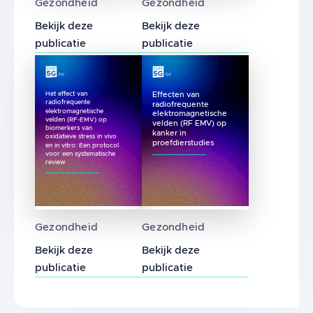
Gezondheid
Gezondheid
Bekijk deze
Bekijk deze
publicatie
publicatie
Het effect van
Effecten van
radiofrequente
radiofrequente
elektromagnetische
elektromagnetische
velden (RF-EMV) op
velden (RF EMV) op
biomerkers van
kanker in
oxidatieve stress in vivo
proefdierstudies
en in vitro: Een protocol
voor een systematische
review
Het effect van radiofrequente elektromagnet
Effecten van radiofrequent
Gezondheid
Gezondheid
Bekijk deze
Bekijk deze
publicatie
publicatie