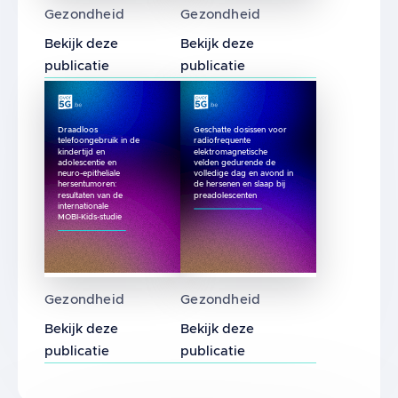
Effect van de duur van het gebruik van mob
Gebruik van mobiele telef
Gezondheid
Gezondheid
Bekijk deze
Bekijk deze
publicatie
publicatie
Draadloos
Geschatte dosissen voor
telefoongebruik in de
radiofrequente
kindertijd en
elektromagnetische
adolescentie en
velden gedurende de
neuro-epitheliale
volledige dag en avond in
hersentumoren:
de hersenen en slaap bij
resultaten van de
preadolescenten
internationale
MOBI-Kids-studie
Draadloos telefoongebruik in de kindertijd 
Geschatte dosissen voor ra
Gezondheid
Gezondheid
Bekijk deze
Bekijk deze
publicatie
publicatie