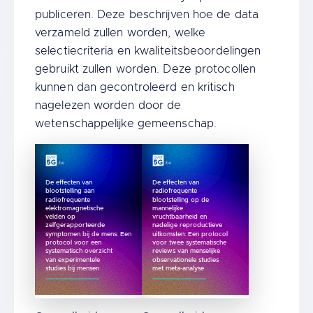
publiceren. Deze beschrijven hoe de data
verzameld zullen worden, welke
selectiecriteria en kwaliteitsbeoordelingen
gebruikt zullen worden. Deze protocollen
kunnen dan gecontroleerd en kritisch
nagelezen worden door de
wetenschappelijke gemeenschap.
De effecten van
De effecten van
blootstelling aan
radiofrequente
radiofrequente
blootstelling op de
elektromagnetische
mannelijke
velden op
vruchtbaarheid en
zelfgerapporteerde
nadelige reproductieve
symptomen bij de mens: Een
uitkomsten: Een protocol
protocol voor een
voor twee systematische
systematisch overzicht
reviews van menselijke
van experimentele
observationele studies
studies bij mensen
met meta-analyse
De effecten van blootstelling aan radiofre
De effecten van radiofrequ