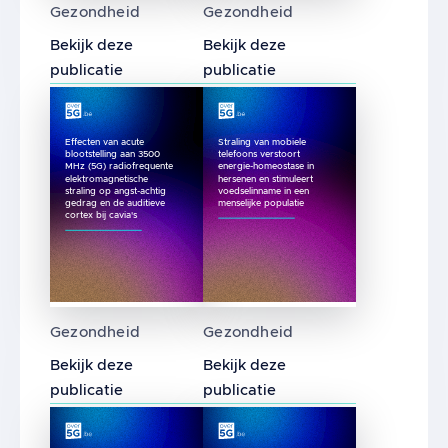
Gezondheid
Gezondheid
Bekijk deze
Bekijk deze
publicatie
publicatie
Effecten van acute
Straling van mobiele
blootstelling aan 3500
telefoons verstoort
MHz (5G) radiofrequente
energie-homeostase in
elektromagnetische
hersenen en stimuleert
straling op angst-achtig
voedselinname in een
gedrag en de auditieve
menselijke populatie
cortex bij cavia's
Effecten van acute blootstelling aan 3500 M
Straling van mobiele telef
Gezondheid
Gezondheid
Bekijk deze
Bekijk deze
publicatie
publicatie