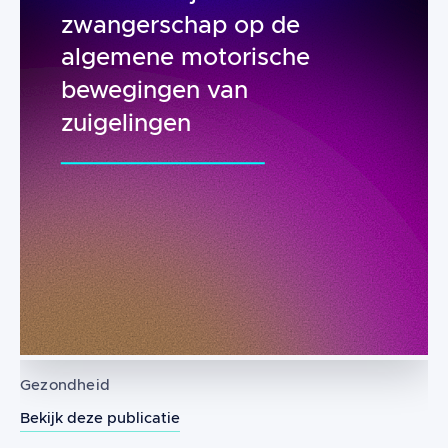
zwangerschap op de
algemene motorische
bewegingen van
zuigelingen
Gezondheid
Bekijk deze publicatie
Effect van de duur van het gebruik 