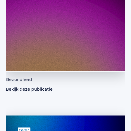
Gezondheid
Bekijk deze publicatie
Genotoxische effecten van elektromag