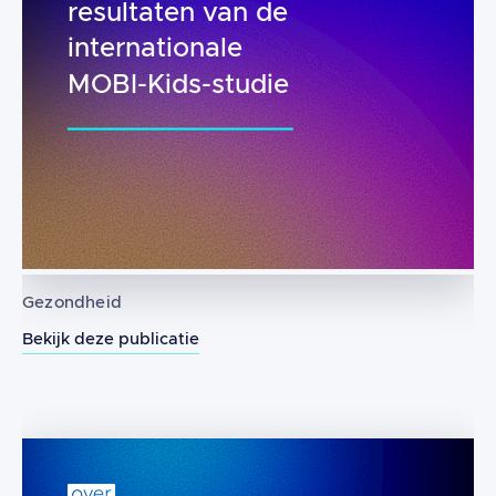
resultaten van de
internationale
MOBI-Kids-studie
Gezondheid
Bekijk deze publicatie
Draadloos telefoongebruik in de kind