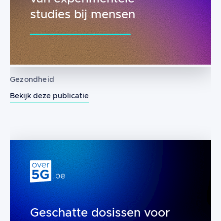
studies bij mensen
Gezondheid
Bekijk deze publicatie
De effecten van blootstelling aan r
Geschatte dosissen voor