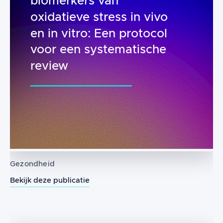
biomerkers van
oxidatieve stress in vivo
en in vitro: Een protocol
voor een systematische
review
Gezondheid
Bekijk deze publicatie
Het effect van radiofrequente elektr