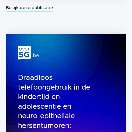
Bekijk deze publicatie
Geschatte dosissen voor radiofreque
Draadloos
telefoongebruik in de
kindertijd en
adolescentie en
neuro-epitheliale
hersentumoren: