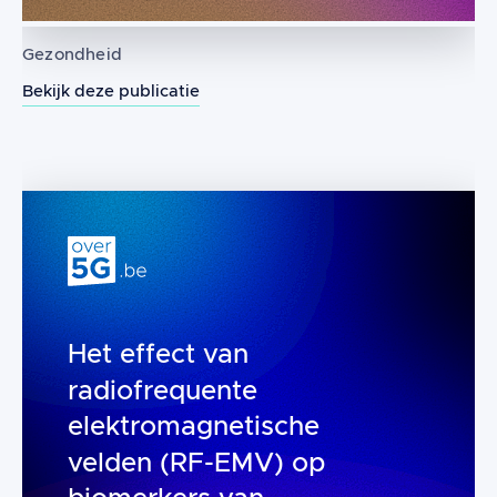
Gezondheid
Bekijk deze publicatie
De effecten van radiofrequente bloot
Het effect van
radiofrequente
elektromagnetische
velden (RF-EMV) op