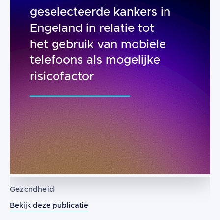
geselecteerde kankers in
Engeland in relatie tot
het gebruik van mobiele
telefoons als mogelijke
risicofactor
Gezondheid
Bekijk deze publicatie
Interpretatie van Timetrends (1996-20