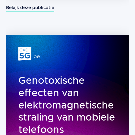
Bekijk deze publicatie
Systematische beoordeling van de fy
Genotoxische
effecten van
elektromagnetische
straling van mobiele
telefoons