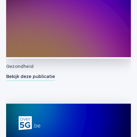
Gezondheid
Bekijk deze publicatie
Kan prenatale en postnatale blootste