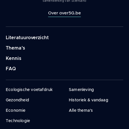
samenwerking van Sciensano
Over over5G.be
Navigation
Literatuuroverzicht
principale
Thema's
Kennis
FAQ
Ecologische voetafdruk
Samenleving
Gezondheid
Historiek & vandaag
Economie
Alle thema's
Technologie