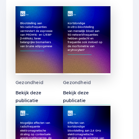
Blootstelling aan
Kortstondige
5G-radiofrequenties
in-vitro-blootstelling
vermindert de expressie
van menselijk bloed aan
van PRDM16- en C/EBP
5G-netwerkfrequenties:
β-mRNAs, twee
hebben geslacht en
belangrijke biomarkers
frequentie ook invloed op
van bruine adipogenese
de morfometrie van
erytrocyten?
Blootstelling aan 5G-radiofrequenties ver
Kortstondige in-vitro-bloo
Gezondheid
Gezondheid
Bekijk deze
Bekijk deze
publicatie
publicatie
Mogelijke effecten van
Effecten van
radiofrequente
kortstondige
elektromagnetische
blootstelling aan 2,4 GHz
straling op contextuele
elektromagnetische
angstconditionering, de
straling op de vorming van