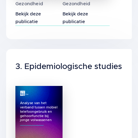
Gezondheid
Gezondheid
Bekijk deze
Bekijk deze
publicatie
publicatie
Title
3. Epidemiologische studies
Analyse van het
verband tussen mobiel
telefoongebruik en
gehoorfunctie bij
jonge volwassenen