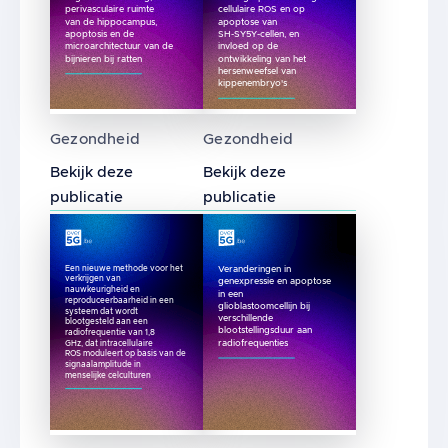
perivasculaire ruimte
cellulaire ROS en op
van de hippocampus,
apoptose van
apoptosis en de
SH-SY5Y-cellen, en
microarchitectuur van de
invloed op de
bijnieren bij ratten
ontwikkeling van het
hersenweefsel van
kippenembryo's
Mogelijke effecten van radiofrequente elekt
Effecten van kortstondige 
Gezondheid
Gezondheid
Bekijk deze
Bekijk deze
publicatie
publicatie
Veranderingen in
Een nieuwe methode voor het
verkrijgen van
genexpressie en apoptose
nauwkeurigheid en
in een
reproduceerbaarheid in een
glioblastoomcellijn bij
systeem dat wordt
verschillende
blootgesteld aan een
blootstellingsduur aan
radiofrequentie van 1,8
radiofrequenties
GHz, dat intracellulaire
ROS moduleert op basis van de
signaalamplitude in
menselijke celculturen
Een nieuwe methode voor het verkrijgen van 
Veranderingen in genexpress