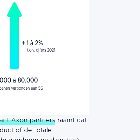
ant Axon partners
raamt dat
duct of de totale