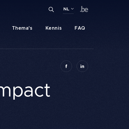
Geef een zoekterm in ...
NL
Zoeken
FR
Thema's
Kennis
FAQ
NL
DE
impact