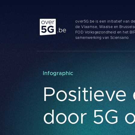
Over 5G
over5G.be is een initiatief van 
de Vlaamse, Waalse en Brussels
FOD Volksgezondheid en het BI
samenwerking van Sciensano.
Infographic
Positieve
door 5G o