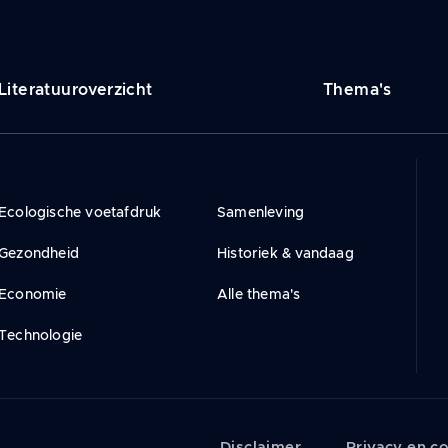
vigation
Literatuuroverzicht
Thema's
incipale
Ecologische voetafdruk
Samenleving
Gezondheid
Historiek & vandaag
Economie
Alle thema's
Technologie
Disclaimer
Privacy en c