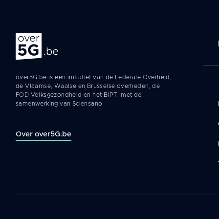
Na
Over 5G
pr
over5G.be is een initiatief van de Federale Overheid,
de Vlaamse, Waalse en Brusselse overheden, de
FOD Volksgezondheid en het BIPT, met de
samenwerking van Sciensano
Over over5G.be
Legal
navigation